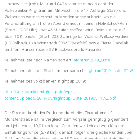
Harsewinkel (rob). Mit rund 840 Voranmeldungen geht der
Volksbanken-Nightrun am Mittwoch in die 17. Auflage. Start- und
Zielbereich werden erneut im Moddenbachpark sein, wo die
Veranstaltung am frühen Abend erneut mit einem Holi-School-Run
(Start: 17.30 Uhr) über 45 Minuten eröffnet wird. Beim Hauptlauf
über 10 Kilometer (Start: 20.00 Uhr) gelten Victoria Willcox-Heidner
(LC Solbad), Ilka Wienstroth (TSVE Bielefeld) sowie Pierre Danelak
und Tom Harder (beide SV Brackwede) als Favoriten.
Teilnehmerliste nach Namen sortiert:
nightrun2019_Liste
Teilnehmerliste nach Startnummer sortiert:
nightrun2019_Liste_STNR
Teilnehmer des volksbanken-nightcup 2019:
http://volksbanken-nightcup.de/wp-
content/uploads/2019/05/nightcup_Liste_20190514-AZ.pdf
Die Strecke durch den Park und durch die „Einkaufsmeile“
Münsterstraße ist im Vergleich zum Vorjahr geringfügig geändert
und jetzt exakt 10,01 km lang. Gelaufen wird eine etwas längere
Einführungsrunde (2,78 km); danach folgen drei gleiche Runden über
2,41 km. Dass die Meldezahlen 15 Prozent über dem Vorjahr liegen,