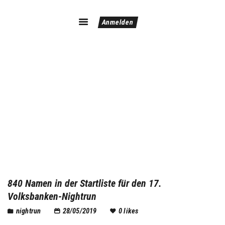
Anmelden
Home
Flyer
Ergebnisse
Kontakt/Impressum
840 Namen in der Startliste für den 17.
Volksbanken-Nightrun
nightrun
28/05/2019
0
likes