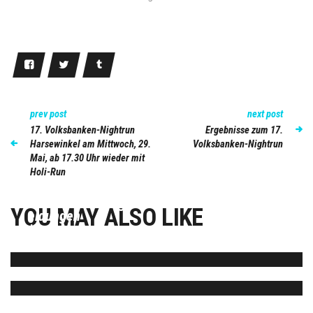
prev post
next post
17. Volksbanken-Nightrun
Ergebnisse zum 17.
Harsewinkel am Mittwoch, 29.
Volksbanken-Nightrun
Mai, ab 17.30 Uhr wieder mit
Holi-Run
Volksbanken-Nightrun 2016 mit 522 Voranm
YOU MAY ALSO LIKE
eldungen
Über 630 Voranmelder beim 13. Volksbanke
n-Nightrun
04/05/2016
15/05/2015