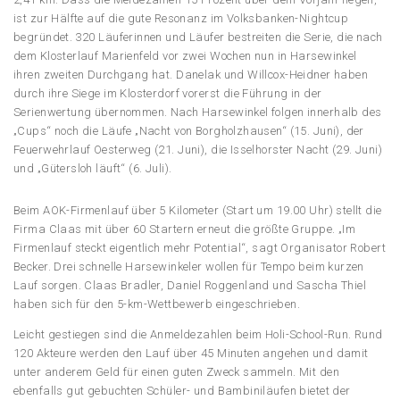
ist zur Hälfte auf die gute Resonanz im Volksbanken-Nightcup
begründet. 320 Läuferinnen und Läufer bestreiten die Serie, die nach
dem Klosterlauf Marienfeld vor zwei Wochen nun in Harsewinkel
ihren zweiten Durchgang hat. Danelak und Willcox-Heidner haben
durch ihre Siege im Klosterdorf vorerst die Führung in der
Serienwertung übernommen. Nach Harsewinkel folgen innerhalb des
„Cups“ noch die Läufe „Nacht von Borgholzhausen“ (15. Juni), der
Feuerwehrlauf Oesterweg (21. Juni), die Isselhorster Nacht (29. Juni)
und „Gütersloh läuft“ (6. Juli).
Beim AOK-Firmenlauf über 5 Kilometer (Start um 19.00 Uhr) stellt die
Firma Claas mit über 60 Startern erneut die größte Gruppe. „Im
Firmenlauf steckt eigentlich mehr Potential“, sagt Organisator Robert
Becker. Drei schnelle Harsewinkeler wollen für Tempo beim kurzen
Lauf sorgen. Claas Bradler, Daniel Roggenland und Sascha Thiel
haben sich für den 5-km-Wettbewerb eingeschrieben.
Leicht gestiegen sind die Anmeldezahlen beim Holi-School-Run. Rund
120 Akteure werden den Lauf über 45 Minuten angehen und damit
unter anderem Geld für einen guten Zweck sammeln. Mit den
ebenfalls gut gebuchten Schüler- und Bambiniläufen bietet der