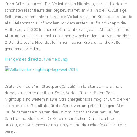
Kreis Gütersloh (rob). Der Volksbanken-Nightcup, die Laufserie der
schönsten Nachtläufe der Region, startet im Mai in die 16. Auflage.
Seit zehn Jahren unterstützen die Volksbanken im Kreis die Laufserie
als Titelsponsor. Fünf Wochen vor dem ersten Lauf sind knapp die
Hälfte der auf 300 limitierten Startplätze vergeben. Mit ausreichend
Abstand zum Hermannslauf können zwischen dem 14. Mai und dem
2. Juli die sechs Nachtläufe im heimischen Kreis unter die Füße
genommen werden.
Hier geht es direkt zur Anmeldung
„Gütersloh läuft“ im Stadtpark (2. Juli), im letzten Jahr erstmals
dabei, zählt erneut mit zur Serie. Vorteil für die Läufer: Beim
Nightcup sind weiterhin zwei Streichergebnisse möglich, um die vier
erforderlichen Resultate für die Serienwertung einzubringen. Alle
Läufe gemeinsam haben den Stimmungscharakter mit Laufen,
Samba und Musik. Als Co-Sponsoren stehen Olafs Laufladen,
Brooks, der Gartencenter Brockmeyer und die Hohenfelder Brauerei
bereit.