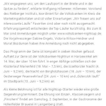
„Wir engagieren uns, um den Laufsport in der Breite und in der
Spitze zu fördern“, erklärte Wolfgang Hillemeier. Hillemeier, Vorstand
des Rietberger Instituts, koordiniert für die Volksbanken im Kreis die
Marketingaktivitäten und ist voller Erwartungen: „Wir freuen uns auf
interessante Läufe.“ Favoriten sind aber noch nicht ausgemacht.
Erfahrungsgemäß entscheiden die Top-Läufer kurzfristig. Bis zum 8.
Mai sind Anmeldungen möglich unter www.volksbanken-nightcup.de.
Die Vorjahressieger Sabine Engels, Victoria Wilcox-Heidner und
Murat Bozduman haben ihre Anmeldung noch nicht abgegeben.
Das Programm der Serie ist kompakt in sieben Wochen gefasst.
Auftakt zur Serie ist der Volksbanken-Nightrun in Harsewinkel am
14. Mai, der über 10 km führt. In enger Abfolge schließen sich der
Klosterlauf Marienfeld (18. Mai – 7,5 km), die Isselhorster Nacht (4.
Juni – 9,2 km), die Nacht von Borgholzhausen (18. Juni – 10 km), der
Oesterweger Feuerwehrlauf (24. Juni – 10 km) und „Gütersloh läuft“
im Stadtpark (13. Juni – 9,2 km) an.
Als kleine Belohnung ist für alle Nightcup-Starter wieder eine große
Siegerehrung terminiert. Die Ehrung von Einzel-, Klassensiegern und
„Finishern“ findet am Samstag, 2. September, in der Gastronomie der
Hohenfelder Brauerei in Langenberg statt.