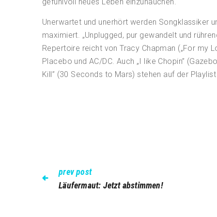
gefühlvoll neues Leben einzuhauchen.
Unerwartet und unerhört werden Songklassiker u
maximiert. „Unplugged, pur gewandelt und rühren
Repertoire reicht von Tracy Chapman („For my Lov
Placebo und AC/DC. Auch „I like Chopin” (Gazeb
Kill” (30 Seconds to Mars) stehen auf der Playlis
prev post
Läufermaut: Jetzt abstimmen!