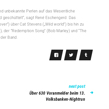
nd unbekannte Perlen auf das Wesentliche
d geschüttelt“, sagt René Eschengerd. Das
er”) über Cat Stevens („Wild world”) bis hin zu
o), der “Redemption Song” (Bob Marley) und “The
t der Band.
next post
Über 630 Voranmelder beim 13.
Volksbanken-Nightrun