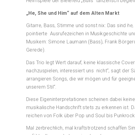
Heimspiele der Bielefeld „Bulls“ tänzerisch beglei
„He, She und Him“ auf dem Alten Markt
Gitarre, Bass, Stimme und sonst nix: Das sind
he,
pointierte Ausrufezeichen in Musikgeschichte un
Musikern: Simone Laumann (Bass), Frank Börger
Gerede).
Das Trio legt Wert darauf, keine klassische Cover
nachzuspielen, interessiert uns nicht“, sagt der 
arrangieren Songs, die wir mögen und für geeignet
unserem Stil“.
Diese Eigeninterpretationen scheinen dabei kei
musikalische Handschrift stets zu erkennen ist. D
reichen von Folk über Pop und Soul bis Punkrock
Mal zerbrechlich, mal kraftstrotzend schaffen S