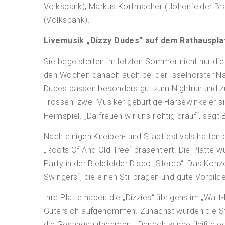
Volksbank), Markus Korfmacher (Hohenfelder Brau
(Volksbank).
Livemusik „Dizzy Dudes” auf dem Rathauspla
Sie begeisterten im letzten Sommer nicht nur die
den Wochen danach auch bei der Isselhorster Na
Dudes passen besonders gut zum Nightrun und zu 
Trossehl zwei Musiker gebürtige Harsewinkeler sin
Heimspiel. „Da freuen wir uns richtig drauf“, sa
Nach einigen Kneipen- und Stadtfestivals hatten
„Roots Of And Old Tree“ präsentiert. Die Platte 
Party in der Bielefelder Disco „Stereo“: Das Ko
Swingers“, die einen Stil prägen und gute Vorbilde
Ihre Platte haben die „Dizzies“ übrigens im „Watt
Gütersloh aufgenommen. Zunächst wurden die Stü
die Gesangsaufnahmen. „Danach wurde fleißig edi