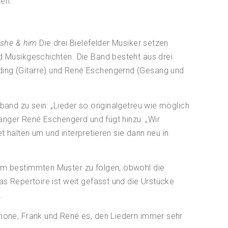
ten.
 she & him
Die drei Bielefelder Musiker setzen
d Musikgeschichten. Die Band besteht aus drei
ding (Gitarre) und René Eschengernd (Gesang und
band zu sein: „Lieder so originalgetreu wie möglich
Sänger René Eschengerd und fügt hinzu: „Wir
 halten um und interpretieren sie dann neu in
nem bestimmten Muster zu folgen, obwohl die
as Repertoire ist weit gefasst und die Urstücke
.
imone, Frank und René es, den Liedern immer sehr