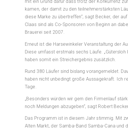
mit ein Grund dafür dass trotz der Konkurrenz z
kamen, der damit zu den teilnehmerstärksten Läufe
diese Marke zu übertreffen“, sagt Becker, der au
Claas sind als Co-Sponsoren von Beginn an dabe
Brauerei seit 2007.
Erneut ist die Harsewinkeler Veranstaltung der A
Diese umfasst erstmals sechs Läufe. „Gütersloh 
haben somit ein Streichergebnis zusätzlich.
Rund 380 Läufer sind bislang vorangemeldet. Dav
haben nicht unbedingt große Aussagekraft. Ich r
Tage.
„Besonders würden wir gern den Firmenlauf stärke
noch Meldungen abzugeben“, sagt Robert Becker
Das Programm ist in diesem Jahr stimmig. Mit z
Alten Markt, der Samba-Band Samba-Cana und der