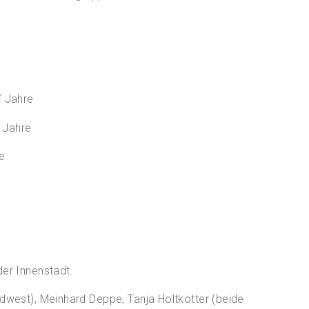
7 Jahre
 Jahre
e
der Innenstadt.
rdwest), Meinhard Deppe, Tanja Holtkötter (beide