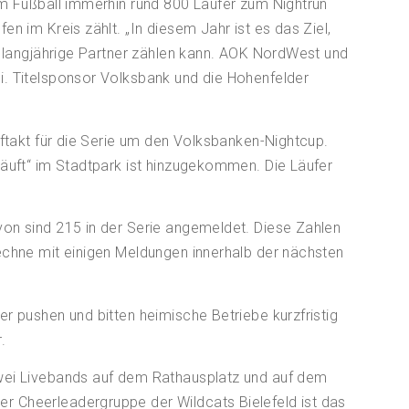
um Fußball immerhin rund 800 Läufer zum Nightrun
n im Kreis zählt. „In diesem Jahr ist es das Ziel,
f langjährige Partner zählen kann. AOK NordWest und
i. Titelsponsor Volksbank und die Hohenfelder
uftakt für die Serie um den Volksbanken-Nightcup.
läuft“ im Stadtpark ist hinzugekommen. Die Läufer
on sind 215 in der Serie angemeldet. Diese Zahlen
echne mit einigen Meldungen innerhalb der nächsten
r pushen und bitten heimische Betriebe kurzfristig
.
wei Livebands auf dem Rathausplatz und auf dem
 Cheerleadergruppe der Wildcats Bielefeld ist das