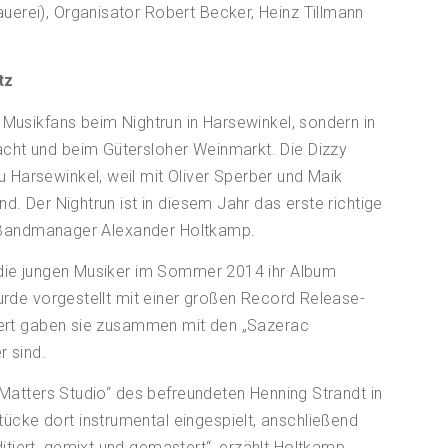
erei), Organisator Robert Becker, Heinz Tillmann
tz
 Musikfans beim Nightrun in Harsewinkel, sondern in
cht und beim Gütersloher Weinmarkt. Die Dizzy
Harsewinkel, weil mit Oliver Sperber und Maik
d. Der Nightrun ist in diesem Jahr das erste richtige
gt Bandmanager Alexander Holtkamp.
 die jungen Musiker im Sommer 2014 ihr Album
wurde vorgestellt mit einer großen Record Release-
nzert gaben sie zusammen mit den „Sazerac
r sind.
-Matters Studio“ des befreundeten Henning Strandt in
cke dort instrumental eingespielt, anschließend
tiert, gemixt und gemastert“, erzählt Holtkamp.